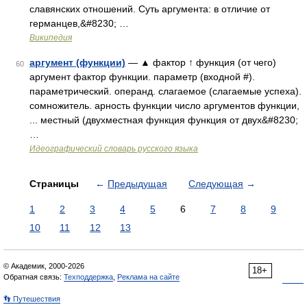
славянских отношений. Суть аргумента: в отличие от
германцев,&#8230; …
Википедия
аргумент (функции)
— ▲ фактор ↑ функция (от чего)
60
аргумент фактор функции. параметр (входной #).
параметрический. операнд. слагаемое (слагаемые успеха).
сомножитель. арность функции число аргументов функции,
... местный (двухместная функция функция от двух&#8230;
…
Идеографический словарь русского языка
Страницы
←
Предыдущая
Следующая
→
1
2
3
4
5
6
7
8
9
10
11
12
13
© Академик, 2000-2026
18+
Обратная связь:
Техподдержка
,
Реклама на сайте
👣 Путешествия