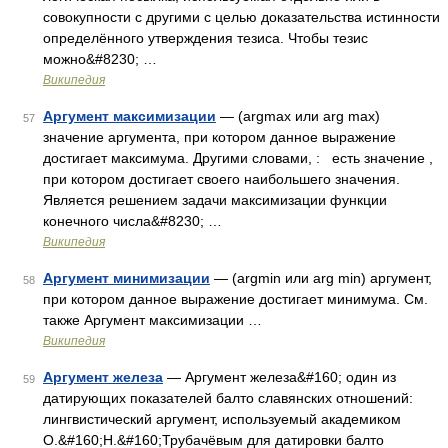
совокупности с другими с целью доказательства истинности
определённого утверждения тезиса. Чтобы тезис
можно&#8230; …
Википедия
Аргумент максимизации
— (argmax или arg max)
57
значение аргумента, при котором данное выражение
достигает максимума. Другими словами, : есть значение ,
при котором достигает своего наибольшего значения.
Является решением задачи максимизации функции
конечного числа&#8230; …
Википедия
Аргумент минимизации
— (argmin или arg min) аргумент,
58
при котором данное выражение достигает минимума. См.
также Аргумент максимизации …
Википедия
Аргумент железа
— Аргумент железа&#160; один из
59
датирующих показателей балто славянских отношений:
лингвистический аргумент, используемый академиком
О.&#160;Н.&#160;Трубачёвым для датировки балто