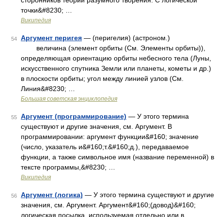
сторонников теории разумного творения. С логической
точки&#8230; …
Википедия
Аргумент перигея
— (перигелия) (астроном.)
54
величина (элемент орбиты (См. Элементы орбиты)),
определяющая ориентацию орбиты небесного тела (Луны,
искусственного спутника Земли или планеты, кометы и др.)
в плоскости орбиты; угол между линией узлов (См.
Линия&#8230; …
Большая советская энциклопедия
Аргумент (программирование)
— У этого термина
55
существуют и другие значения, см. Аргумент. В
программировании: аргумент функции&#160; значение
(число, указатель и&#160;т.&#160;д.), передаваемое
функции, а также символьное имя (название переменной) в
тексте программы,&#8230; …
Википедия
Аргумент (логика)
— У этого термина существуют и другие
56
значения, см. Аргумент. Аргумент&#160;(довод)&#160;
логическая посылка, используемая отдельно или в