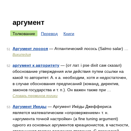
аргумент
Толкование
Перевод
Книги
Аргумент лосося
— Атлантический лосось (Salmo salar) …
51
Википедия
аргумент к авторитету
— (от лат. i pse dixit сам сказал)
52
обоснование утверждения или действия путем ссылки на
какой то авторитет. А. к а. необходим, хотя и недостаточен,
в случае обоснования предписаний (команд, директив,
законов государства и т. п.). Он важен также при …
Словарь терминов логики
Аргумент Икеды
— Аргумент Икéды Джеффериса
53
является математическим «опровержением» т. н.
«аргумента точной настройки» (a fine tuning argument)
одного из основных аргументов креационистов, в частности,